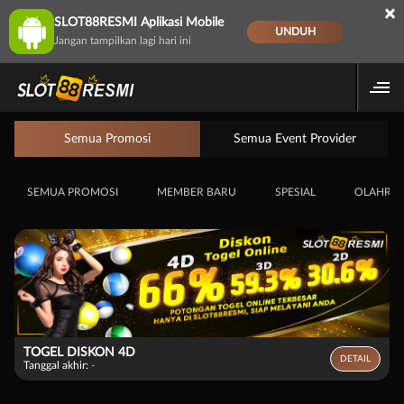
×
SLOT88RESMI Aplikasi Mobile
UNDUH
Jangan tampilkan lagi hari ini
Semua Promosi
Semua Event Provider
SEMUA PROMOSI
MEMBER BARU
SPESIAL
OLAHRA
TOGEL DISKON 4D
DETAIL
Tanggal akhir:
-