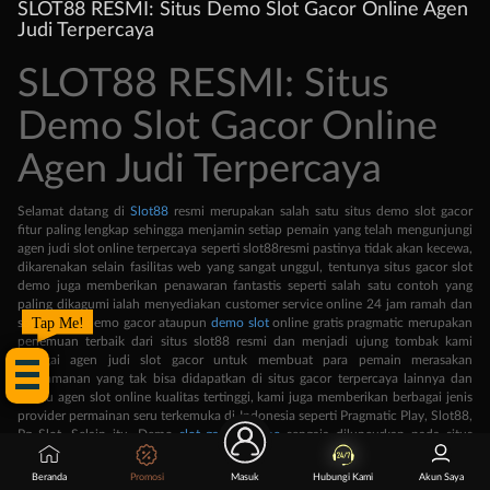
SLOT88 RESMI: Situs Demo Slot Gacor Online Agen
Judi Terpercaya
SLOT88 RESMI: Situs
Demo Slot Gacor Online
Agen Judi Terpercaya
Selamat datang di
Slot88
resmi merupakan salah satu situs demo slot gacor
fitur paling lengkap sehingga menjamin setiap pemain yang telah mengunjungi
agen judi slot online terpercaya seperti slot88resmi pastinya tidak akan kecewa,
dikarenakan selain fasilitas web yang sangat unggul, tentunya situs gacor slot
demo juga memberikan penawaran fantastis seperti salah satu contoh yang
paling dikagumi ialah menyediakan customer service online 24 jam ramah dan
Tap Me!
sopan. Slot demo gacor ataupun
demo slot
online gratis pragmatic merupakan
penemuan terbaik dari situs slot88 resmi dan menjadi ujung tombak kami
sebagai agen judi slot gacor untuk membuat para pemain merasakan
kenyamanan yang tak bisa didapatkan di situs gacor terpercaya lainnya dan
selaku agen slot online kualitas tertinggi, kami juga memberikan berbagai jenis
provider permainan seru terkemuka di Indonesia seperti Pragmatic Play, Slot88,
Pg Slot. Selain itu, Demo
slot gacor online
sengaja diluncurkan pada situs
slot88resmi sebab menjadi agen judi terbesar dan terpercaya di Indonesia
butuh pengorbanan dan kerja keras yang sangat amat besar, sehingga kami
Beranda
Promosi
Masuk
Hubungi Kami
Akun Saya
sangat berharap kepada para pemain juga untuk terus berkontribusi serta