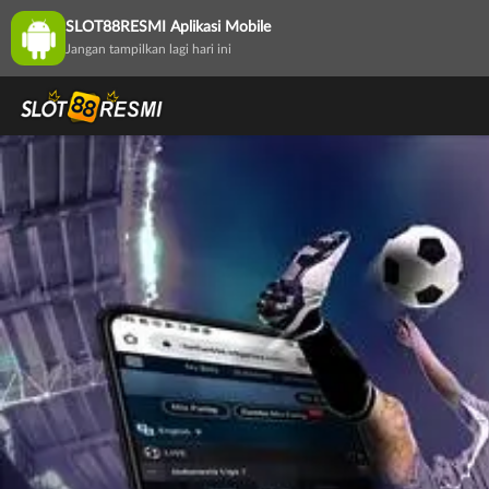
SLOT88RESMI Aplikasi Mobile
Jangan tampilkan lagi hari ini