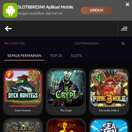
×
SLOT88RESMI Aplikasi Mobile
UNDUH
Jangan tampilkan lagi hari ini
No Limit City
SEMUA PERMAINAN
TOP 20
SLOTS
Duck Hunters
The Crypt
Fire in the Hole 3