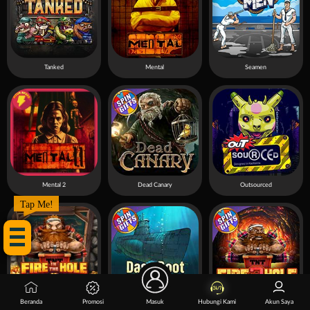
Tanked
Mental
Seamen
Mental 2
Dead Canary
Outsourced
Tap Me!
Beranda
Promosi
Masuk
Hubungi Kami
Akun Saya
Fire In The Hole xBomb
Das xBoot
Fire in the Hole 2