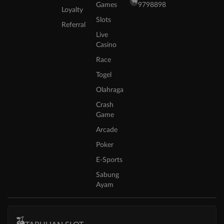
Games
9798898
Loyalty
Slots
Referral
Live
Casino
Race
Togel
Olahraga
Crash
Game
Arcade
Poker
E-Sports
Sabung
Ayam