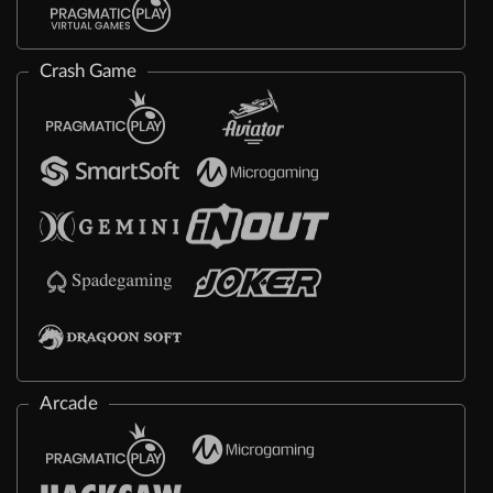
Crash Game
Arcade