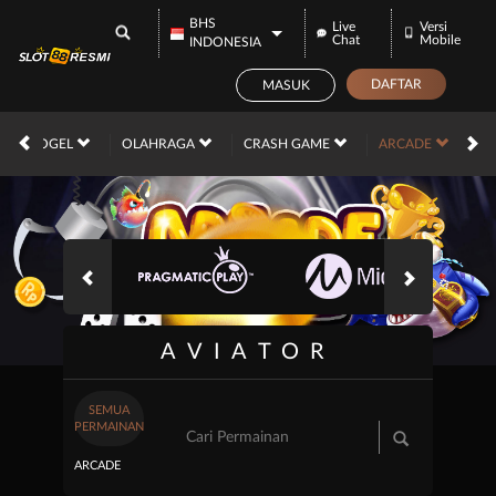
BHS
Live
Versi
Chat
Mobile
INDONESIA
DAFTAR
MASUK
TOGEL
OLAHRAGA
CRASH GAME
ARCADE
P
AVIATOR
SEMUA
PERMAINAN
ARCADE