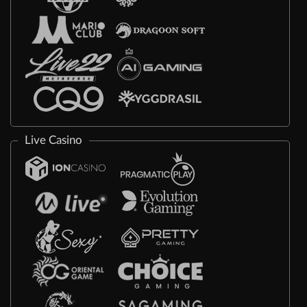
Live Casino