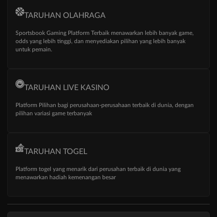
TARUHAN OLAHRAGA
Sportsbook Gaming Platform Terbaik menawarkan lebih banyak game,
odds yang lebih tinggi, dan menyediakan pilihan yang lebih banyak
untuk pemain.
TARUHAN LIVE KASINO
Platform Pilihan bagi perusahaan-perusahaan terbaik di dunia, dengan
pilihan variasi game terbanyak
TARUHAN TOGEL
Platform togel yang menarik dari perusahan terbaik di dunia yang
menawarkan hadiah kemenangan besar