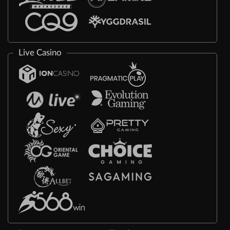
Live Casino