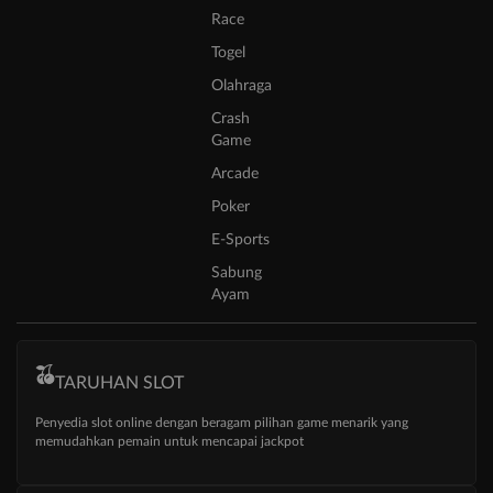
Race
Togel
Olahraga
Crash
Game
Arcade
Poker
E-Sports
Sabung
Ayam
TARUHAN SLOT
Penyedia slot online dengan beragam pilihan game menarik yang
memudahkan pemain untuk mencapai jackpot