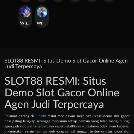
Wishes of the Genie
Wrath of Zeus
SLOT88 RESMI: Situs Demo Slot Gacor Online Agen
Judi Terpercaya
SLOT88 RESMI: Situs
Demo Slot Gacor Online
Agen Judi Terpercaya
Selamat datang di
Slot88
resmi merupakan salah satu situs demo slot gacor
fitur paling lengkap sehingga menjamin setiap pemain yang telah mengunjungi
agen judi slot online terpercaya seperti slot88resmi pastinya tidak akan kecewa,
dikarenakan selain fasilitas web yang sangat unggul, tentunya situs gacor slot