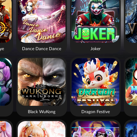
ye
Dance Dance Dance
Joker
Black WuKong
Dragon Festive