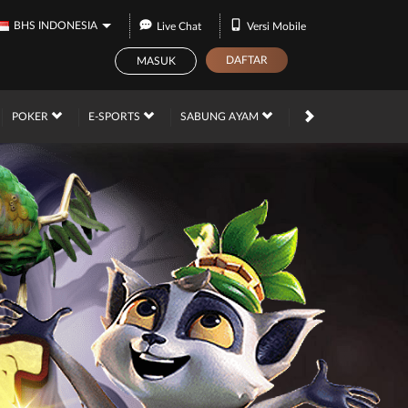
BHS INDONESIA
Live Chat
Versi Mobile
DAFTAR
MASUK
PROMOSI
POKER
E-SPORTS
SABUNG AYAM