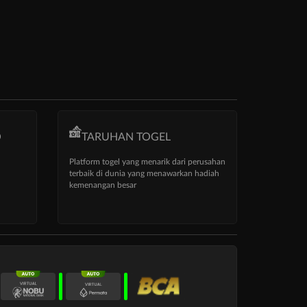
O
TARUHAN TOGEL
Platform togel yang menarik dari perusahan
terbaik di dunia yang menawarkan hadiah
kemenangan besar