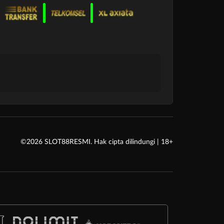
©2026 SLOT88RESMI. Hak cipta dilindungi | 18+