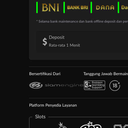
* Selama bank maintenance dan bank offline deposit dan pen
Deposit
Rata-rata 1 Menit
Bersertifikasi Dari
Tanggung Jawab Bermain
Platform Penyedia Layanan
Slots