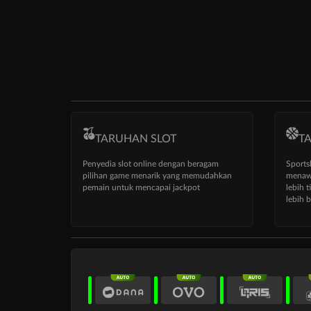
TARUHAN SLOT
T
Penyedia slot online dengan beragam
Sports
pilihan game menarik yang memudahkan
menawa
pemain untuk mencapai jackpot
lebih 
lebih 