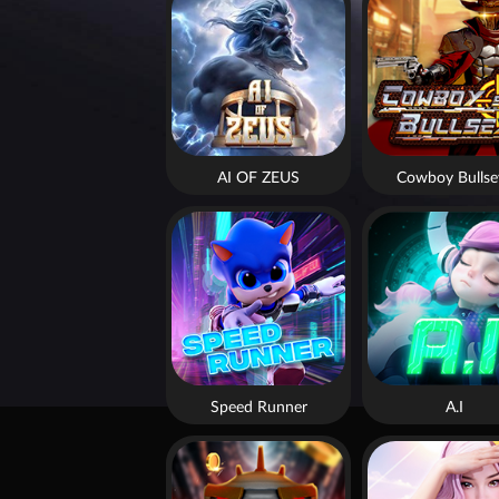
AI OF ZEUS
Cowboy Bullse
Speed Runner
A.I