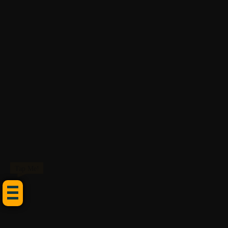
Tap Me!