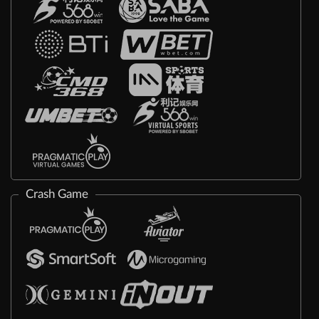
Crash Game