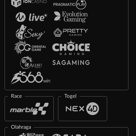
Race
Togel
Olahraga