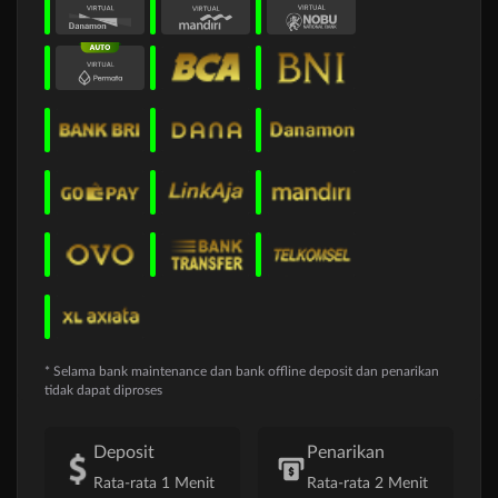
* Selama bank maintenance dan bank offline deposit dan penarikan
tidak dapat diproses
Deposit
Penarikan
Rata-rata 1 Menit
Rata-rata 2 Menit