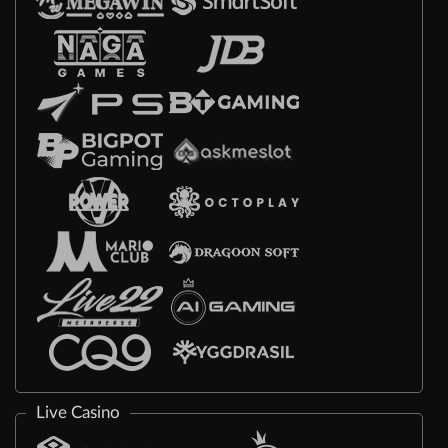
Live Casino