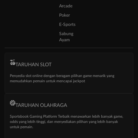
Arcade
Poker
E-Sports
Sabung
Ayam
TARUHAN SLOT
Penyedia slot online dengan beragam pilihan game menarik yang
memudahkan pemain untuk mencapai jackpot
TARUHAN OLAHRAGA
Sportsbook Gaming Platform Terbaik menawarkan lebih banyak game,
odds yang lebih tinggi, dan menyediakan pilihan yang lebih banyak
untuk pemain.