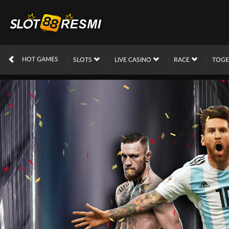
HOT GAMES
SLOTS
LIVE CASINO
RACE
TOG