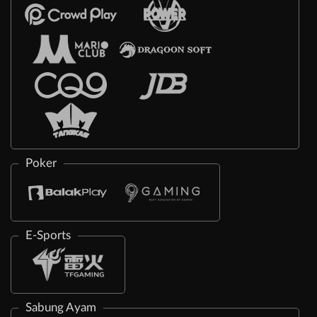
Poker
E-Sports
Sabung Ayam