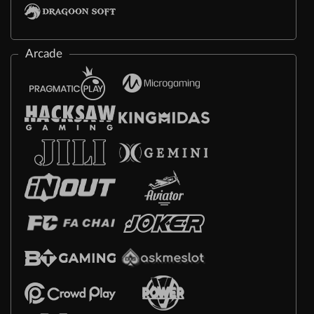
Arcade