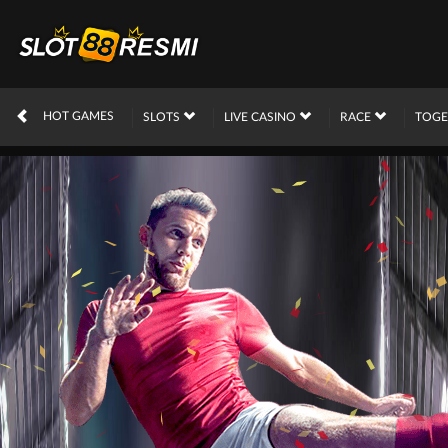
HOT GAMES
SLOTS
LIVE CASINO
RACE
TOG