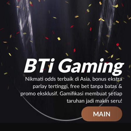
BTi Gaming
Nikmati odds terbaik di Asia, bonus ekstra
parlay tertinggi, free bet tanpa batas &
promo eksklusif. Gamifikasi membuat setiap
taruhan jadi makin seru!
MAIN