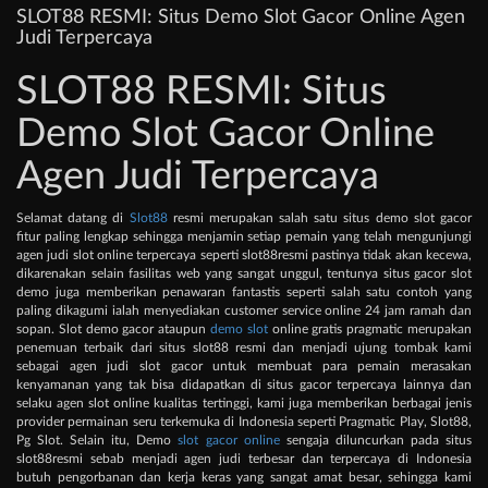
SLOT88 RESMI: Situs Demo Slot Gacor Online Agen
Judi Terpercaya
SLOT88 RESMI: Situs
Demo Slot Gacor Online
Agen Judi Terpercaya
Selamat datang di
Slot88
resmi merupakan salah satu situs demo slot gacor
fitur paling lengkap sehingga menjamin setiap pemain yang telah mengunjungi
agen judi slot online terpercaya seperti slot88resmi pastinya tidak akan kecewa,
dikarenakan selain fasilitas web yang sangat unggul, tentunya situs gacor slot
demo juga memberikan penawaran fantastis seperti salah satu contoh yang
paling dikagumi ialah menyediakan customer service online 24 jam ramah dan
sopan. Slot demo gacor ataupun
demo slot
online gratis pragmatic merupakan
penemuan terbaik dari situs slot88 resmi dan menjadi ujung tombak kami
sebagai agen judi slot gacor untuk membuat para pemain merasakan
kenyamanan yang tak bisa didapatkan di situs gacor terpercaya lainnya dan
selaku agen slot online kualitas tertinggi, kami juga memberikan berbagai jenis
provider permainan seru terkemuka di Indonesia seperti Pragmatic Play, Slot88,
Pg Slot. Selain itu, Demo
slot gacor online
sengaja diluncurkan pada situs
slot88resmi sebab menjadi agen judi terbesar dan terpercaya di Indonesia
butuh pengorbanan dan kerja keras yang sangat amat besar, sehingga kami