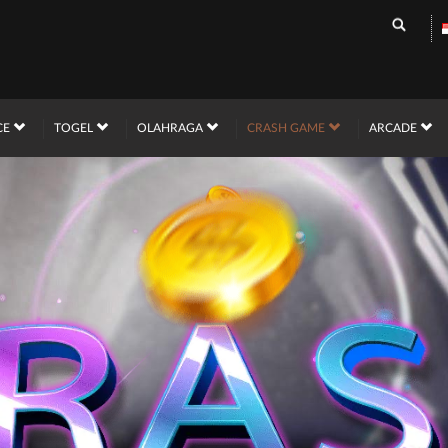
CE
TOGEL
OLAHRAGA
CRASH GAME
ARCADE