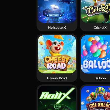
HelicopterX
CricketX
Cheesy Road
Balloon