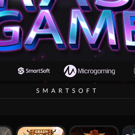
SMARTSOFT