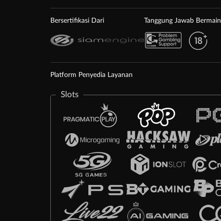
Bersertifikasi Dari
Tanggung Jawab Bermain
Platform Penyedia Layanan
Slots