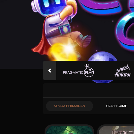
SEMUA PERMAINAN
CRASH GAME