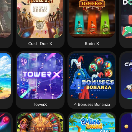
Crash Duel X
RodeoX
TowerX
4 Bonuses Bonanza