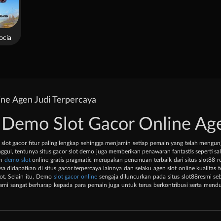
ocia
ne Agen Judi Terpercaya
Demo Slot Gacor Online Age
lot gacor fitur paling lengkap sehingga menjamin setiap pemain yang telah mengunjun
unggul, tentunya situs gacor slot demo juga memberikan penawaran fantastis seperti 
un
demo slot
online gratis pragmatic merupakan penemuan terbaik dari situs slot88 r
dapatkan di situs gacor terpercaya lainnya dan selaku agen slot online kualitas t
lot. Selain itu, Demo
slot gacor online
sengaja diluncurkan pada situs slot88resmi se
kami sangat berharap kepada para pemain juga untuk terus berkontribusi serta men