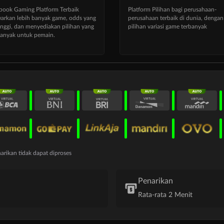
book Gaming Platform Terbaik
Platform Pilihan bagi perusahaan-
rkan lebih banyak game, odds yang
perusahaan terbaik di dunia, dengan
tinggi, dan menyediakan pilihan yang
pilihan variasi game terbanyak
banyak untuk pemain.
arikan tidak dapat diproses
Penarikan
Rata-rata 2 Menit