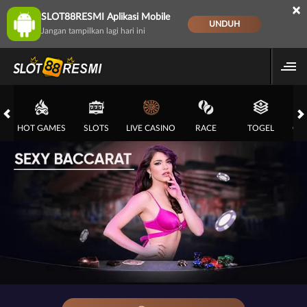
×
SLOT88RESMI Aplikasi Mobile
UNDUH
Jangan tampilkan lagi hari ini
HOT GAMES
SLOTS
LIVE CASINO
RACE
TOGEL
OL