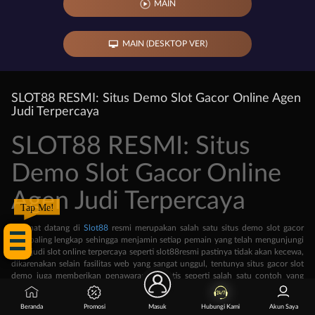
MAIN
MAIN (DESKTOP VER)
SLOT88 RESMI: Situs Demo Slot Gacor Online Agen
Judi Terpercaya
SLOT88 RESMI: Situs
Demo Slot Gacor Online
Agen Judi Terpercaya
Tap Me!
Selamat datang di
Slot88
resmi merupakan salah satu situs demo slot gacor
fitur paling lengkap sehingga menjamin setiap pemain yang telah mengunjungi
agen judi slot online terpercaya seperti slot88resmi pastinya tidak akan kecewa,
dikarenakan selain fasilitas web yang sangat unggul, tentunya situs gacor slot
demo juga memberikan penawaran fantastis seperti salah satu contoh yang
paling dikagumi ialah menyediakan customer service online 24 jam ramah dan
sopan. Slot demo gacor ataupun
demo slot
online gratis pragmatic merupakan
Beranda
Promosi
Masuk
Hubungi Kami
Akun Saya
penemuan terbaik dari situs slot88 resmi dan menjadi ujung tombak kami