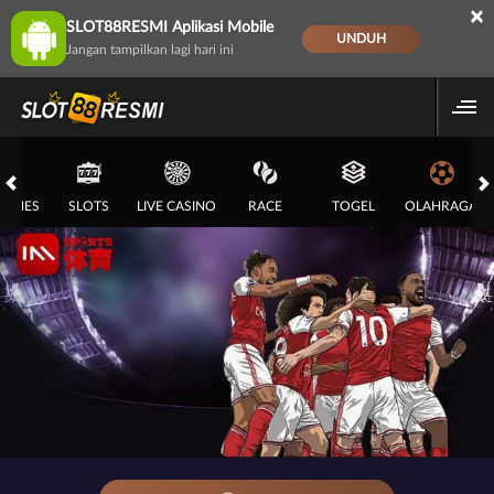
×
SLOT88RESMI Aplikasi Mobile
UNDUH
Jangan tampilkan lagi hari ini
GAMES
SLOTS
LIVE CASINO
RACE
TOGEL
OLAHRAGA