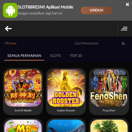
×
SLOT88RESMI Aplikasi Mobile
UNDUH
Jangan tampilkan lagi hari ini
VPower
SEMUA PERMAINAN
SLOTS
TOP 20
God Of Wealth
Golden Rooster
Feng Shen