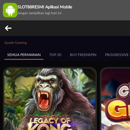
SLOT88RESMI Aplikasi Mobile
Jangan tampilkan lagi hari ini
Spade Gaming
SEMUA PERMAINAN
TOP 20
BUY FREENSPIN
PROGRESSIVE 