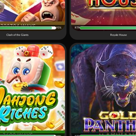
95%
RTP
Clash of the Giants
Royale House