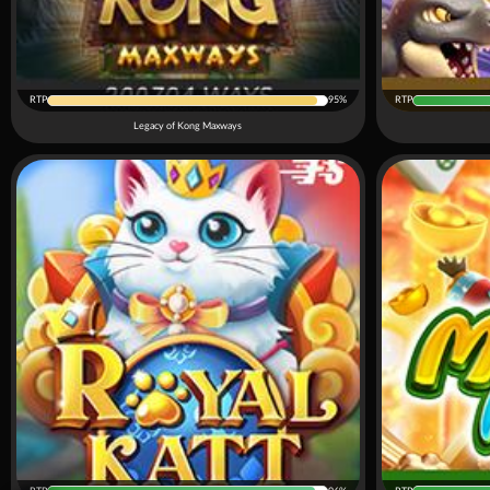
RTP
RTP
Legacy of Kong Maxways
Tap Me!