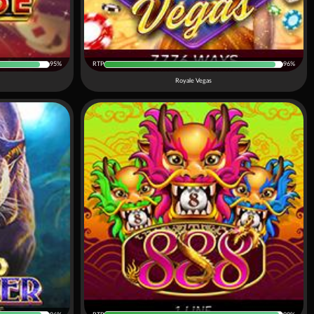
95%
RTP
96%
Royale Vegas