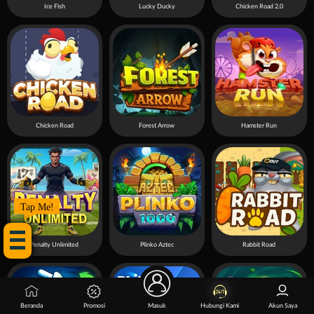
Ice Fish
Lucky Ducky
Chicken Road 2.0
Chicken Road
Forest Arrow
Hamster Run
Tap Me!
Penalty Unlimited
Plinko Aztec
Rabbit Road
Beranda
Promosi
Masuk
Hubungi Kami
Akun Saya