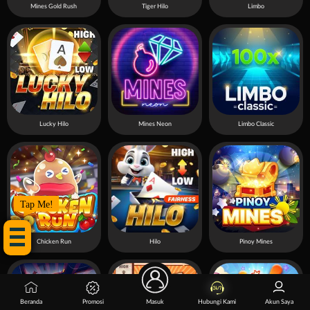
Mines Gold Rush
Tiger Hilo
Limbo
Lucky Hilo
Mines Neon
Limbo Classic
Tap Me!
Chicken Run
Hilo
Pinoy Mines
Beranda
Promosi
Masuk
Hubungi Kami
Akun Saya